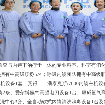
检查与内镜下治疗于一体的专业科室。科室有消
队拥有中高级职称5名；呼吸内镜团队拥有中高级职
主机设备1套、宾得——潘泰克斯i7000内镜主机
镜2条、爱尔博氩气高频电刀设备1台、康威氩气
洗中心3套、全自动软式内镜清洗消毒设备1台及