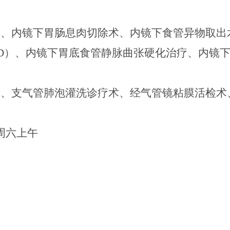
查、内镜下胃肠息肉切除术、内镜下食管异物取出
SD）、内镜下胃底食管静脉曲张硬化治疗、内镜
查、支气管肺泡灌洗诊疗术、经气管镜粘膜活检术
周六上午