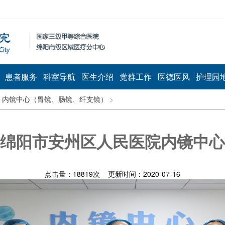
患者服务
科室导航
医生介绍
党群工作
医德医风
护理园
>
内镜中心（胃镜、肠镜、纤支镜）
>
绵阳市安州区人民医院内镜中心
点击量：
18819
次 更新时间：2020-07-16